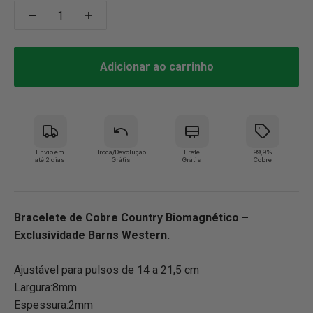
Adicionar ao carrinho
Envio em
Troca/Devolução
Frete
99,9%
até 2 dias
Grátis
Grátis
Cobre
Bracelete de Cobre Country Biomagnético –
Exclusividade Barns Western.
Ajustável para pulsos de 14 a 21,5 cm
Largura:8mm
Espessura:2mm