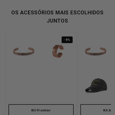
OS ACESSÓRIOS MAIS ESCOLHIDOS
JUNTOS
-8%
Kit Frontier
Kit Ar